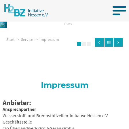
Hauptnavigation
ÜWG
Start >
Service >
Impressum
chevron_left
chevron_right
apps
H2BZ-Initiative Hessen
Impressum
H2BZ-Schwerpunkte
Anbieter:
Zwei starke Partner
Ansprechpartner
Wasserstoff- und Brennstoffzellen-Initiative Hessen e.V.
Geschäftsstelle
c/o Überlandwerk Groß-Gerau GmbH