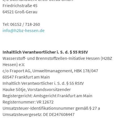
Aktuelles
Friedrichstraße 45
64521 Groß-Gerau
Service
Tel: 06152 / 718-260
info@h2bz-hessen.de
Inhaltlich Verantwortlicher i. S. d. § 55 RStV
Wasserstoff- und Brennstoffzellen-Initiative Hessen (H2BZ
Hessen) e.V.
c/o Fraport AG, Umweltmanagement, HBK 178/047
60547 Frankfurt am Main
Inhaltlich Verantwortlicher i. S. d. § 55 RStV
Hauke Sötje, Vorstandsvorsitzender
Registergericht: Amtsgericht Frankfurt am Main
Registernummer: VR 12672
Umsatzsteuer-Identifikationsnummer gemäß § 27 a
Umsatzsteuergesetz: DE DE247608447