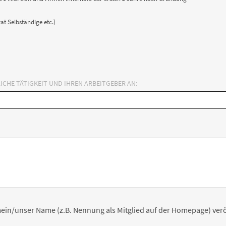
vat Selbständige etc.)
LICHE TÄTIGKEIT UND IHREN ARBEITGEBER AN:
ein/unser Name (z.B. Nennung als Mitglied auf der Homepage) veröf