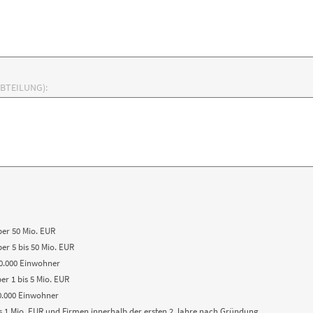
BTEILUNG):
er 50 Mio. EUR
r 5 bis 50 Mio. EUR
50.000 Einwohner
r 1 bis 5 Mio. EUR
50.000 Einwohner
s 1 Mio. EUR und Firmen innerhalb der ersten 2 Jahre nach Gründung