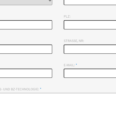
PLZ:
STRASSE, NR:
E-MAIL:
*
H2- UND BZ-TECHNOLOGIE:
*