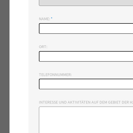
NAME:
*
ORT:
TELEFONNUMMER:
INTERESSE UND AKTIVITÄTEN AUF DEM GEBIET DER 